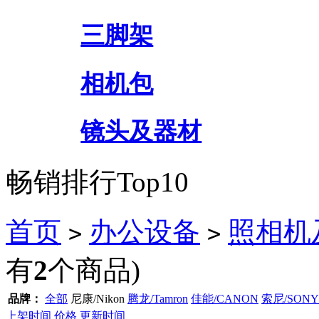
三脚架
相机包
镜头及器材
畅销排行Top10
首页
办公设备
照相机
>
>
有
2
个商品)
品牌：
全部
尼康/Nikon
腾龙/Tamron
佳能/CANON
索尼/SONY
上架时间
价格
更新时间