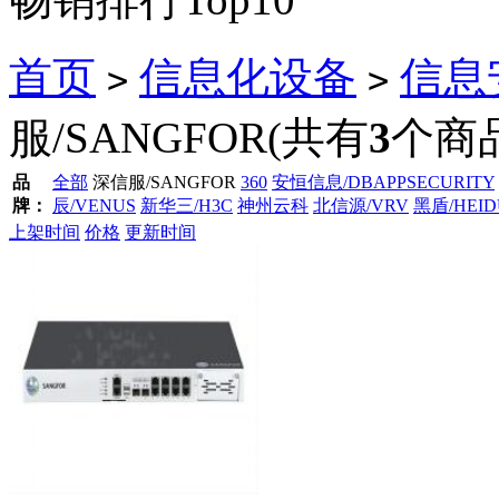
首页
信息化设备
信息
>
>
服/SANGFOR
(共有
3
个商
品
全部
深信服/SANGFOR
360
安恒信息/DBAPPSECURITY
牌：
辰/VENUS
新华三/H3C
神州云科
北信源/VRV
黑盾/HEID
上架时间
价格
更新时间