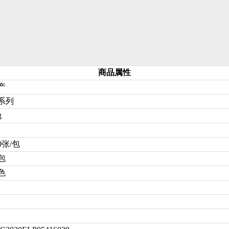
商品属性
产
系列
g
0张/包
0包
色