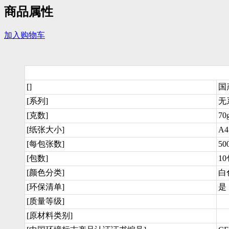
商品属性
加入购物车
[]
国
[系列]
无
[克数]
70
[纸张大小]
A4
[每包张数]
50
[包数]
1
[颜色分类]
白
[环保清单]
是
[质量等级]
[原材料类别]