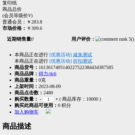
复印纸
商品总价
(会员等级价
V
)
普通会员：
￥283.8
市场价格：
￥309.6
近期销售量
0
用户评价：
(
)
本商品正在进行
[优惠活动]
减免测试
本商品正在进行
[优惠活动]
折扣测试
商品货号：
1613617405140227522384434387585
商品品牌：
得力/deli
商品重量：
0克
上架时间：
2023-08-09
商品点击数：
2480
购买数量：
-
+
( 商品库存：
10000
)
购买此商品可使用：
0 积分
加入购物车
商品描述