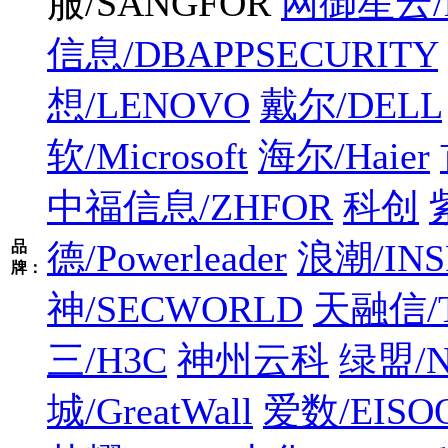
服/SANGFOR
网御星云/le
信息/DBAPPSECURITY
想/LENOVO
戴尔/DELL
软/Microsoft
海尔/Haier
中福信息/ZHFOR
科创
德/Powerleader
浪潮/INS
品
牌：
神/SECWORLD
天融信/T
三/H3C
神州云科
绿盟/N
城/GreatWall
爱数/EISO