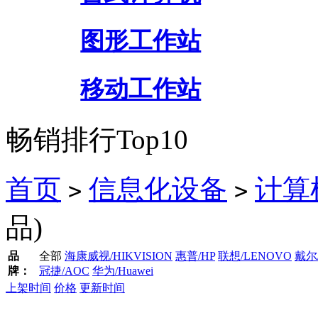
图形工作站
移动工作站
畅销排行Top10
首页
信息化设备
计算
>
>
品)
品
全部
海康威视/HIKVISION
惠普/HP
联想/LENOVO
戴尔/
牌：
冠捷/AOC
华为/Huawei
上架时间
价格
更新时间