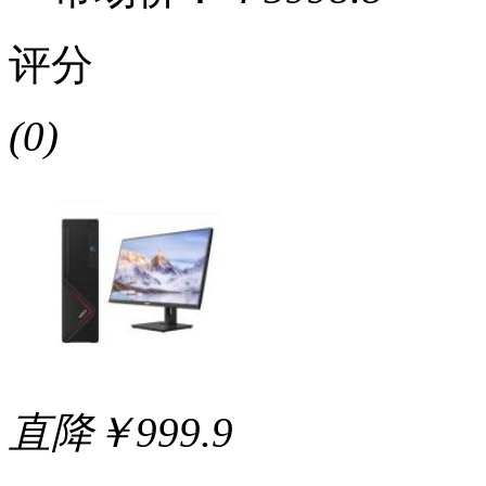
评分
(0)
直降￥999.9