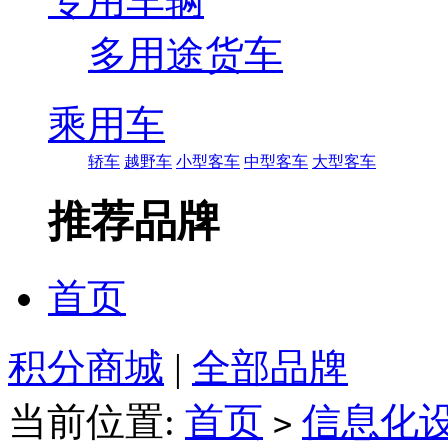
专用车辆
多用途货车
乘用车
轿车
越野车
小型客车
中型客车
大型客车
推荐品牌
首页
积分商城
|
全部品牌
当前位置:
首页
信息化
>