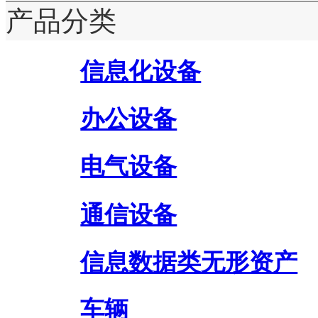
产品分类
信息化设备
办公设备
电气设备
通信设备
信息数据类无形资产
车辆