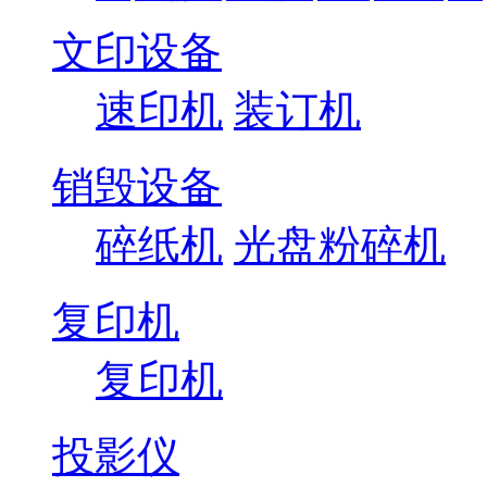
文印设备
速印机
装订机
销毁设备
碎纸机
光盘粉碎机
复印机
复印机
投影仪