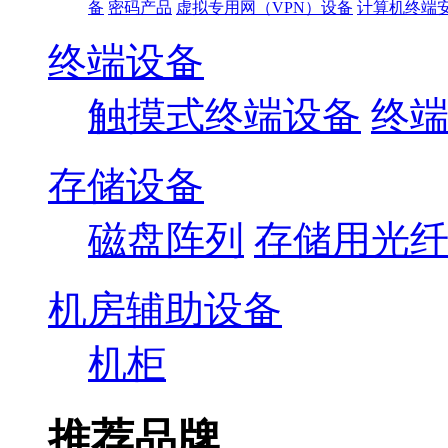
备
密码产品
虚拟专用网（VPN）设备
计算机终端
终端设备
触摸式终端设备
终
存储设备
磁盘阵列
存储用光
机房辅助设备
机柜
推荐品牌