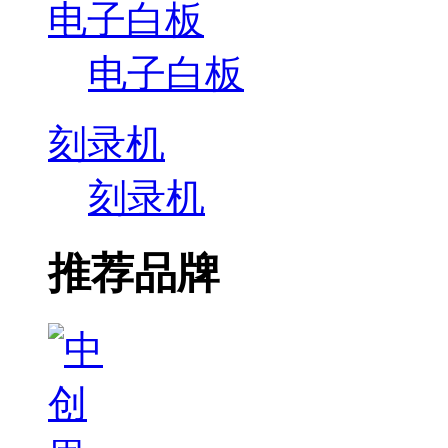
电子白板
电子白板
刻录机
刻录机
推荐品牌