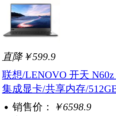
直降￥599.9
联想/LENOVO 开天 N60z G
集成显卡/共享内存/512GB/
销售价：
￥6598.9