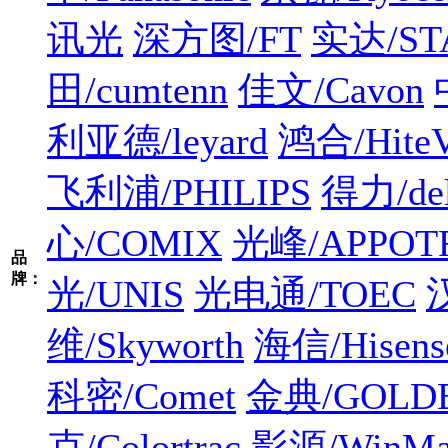
讯光
深方图/FT
实达/ST
田/cumtenn
佳文/Cavon
利亚德/leyard
鸿合/HiteV
飞利浦/PHILIPS
得力/del
心/COMIX
光峰/APPOT
品
牌：
光/UNIS
光电通/TOEC
维/Skyworth
海信/Hisens
科密/Comet
金典/GOLD
克/Colortrac
影源/WinMa