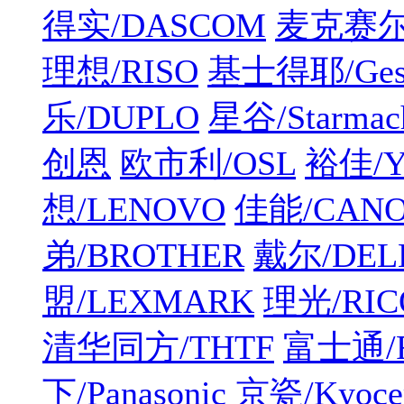
得实/DASCOM
麦克赛尔/
理想/RISO
基士得耶/Gest
乐/DUPLO
星谷/Starmac
创恩
欧市利/OSL
裕佳/Y
想/LENOVO
佳能/CAN
弟/BROTHER
戴尔/DEL
盟/LEXMARK
理光/RIC
清华同方/THTF
富士通/F
下/Panasonic
京瓷/Kyoce