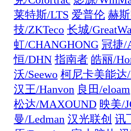
莱特斯/LTS
爱普伦
赫斯
技/ZKTeco
长城/GreatWa
虹/CHANGHONG
冠捷/
恒/DHN
指南者
皓丽/Hor
沃/Seewo
柯尼卡美能达/K
汉王/Hanvon
良田/eloam
松达/MAXOUND
映美/J
曼/Ledman
汉光联创
讯