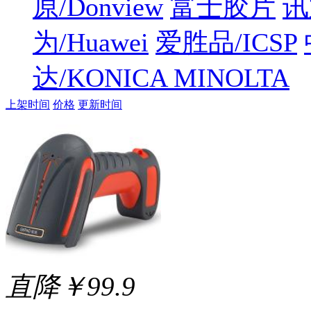
原/Donview
富士胶片
讯
为/Huawei
爱胜品/ICSP
达/KONICA MINOLTA
上架时间
价格
更新时间
直降￥99.9