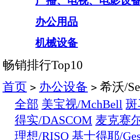
广播、电视、电影设
办公用品
机械设备
畅销排行Top10
首页
办公设备
希沃/Se
>
>
全部
美宝视/MchBell
斑马
得实/DASCOM
麦克赛尔/
理想/RISO
基士得耶/Gest