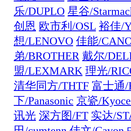
乐/DUPLO
星谷/Starmac
创恩
欧市利/OSL
裕佳/Y
想/LENOVO
佳能/CAN
弟/BROTHER
戴尔/DEL
盟/LEXMARK
理光/RIC
清华同方/THTF
富士通/F
下/Panasonic
京瓷/Kyoce
讯光
深方图/FT
实达/ST
田/cumtenn
佳文/Cavon