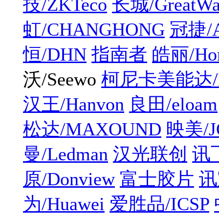
技/ZKTeco
长城/GreatWa
虹/CHANGHONG
冠捷/
恒/DHN
指南者
皓丽/Hor
沃/Seewo
柯尼卡美能达/K
汉王/Hanvon
良田/eloam
松达/MAXOUND
映美/J
曼/Ledman
汉光联创
讯
原/Donview
富士胶片
讯
为/Huawei
爱胜品/ICSP