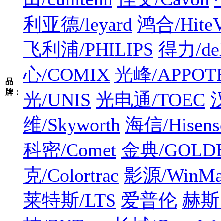
利亚德/leyard
鸿合/HiteV
飞利浦/PHILIPS
得力/del
心/COMIX
光峰/APPOT
品
牌：
光/UNIS
光电通/TOEC
维/Skyworth
海信/Hisens
科密/Comet
金典/GOLD
克/Colortrac
影源/WinMa
莱特斯/LTS
爱普伦
赫斯