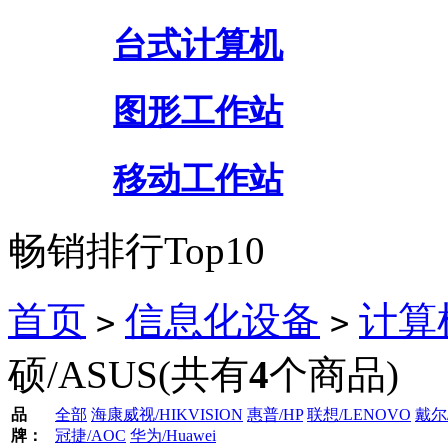
台式计算机
图形工作站
移动工作站
畅销排行Top10
首页
信息化设备
计算
>
>
硕/ASUS
(共有
4
个商品)
品
全部
海康威视/HIKVISION
惠普/HP
联想/LENOVO
戴尔/
牌：
冠捷/AOC
华为/Huawei