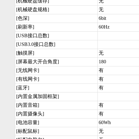
[机械硬盘缓存]
无
[机械硬盘规格]
无
[色深]
6bit
[刷新率]
60Hz
[USB接口总数]
[USB3.0接口总数]
[触摸屏]
无
[屏幕最大开合角度]
180
[无线网卡]
有
[有线网卡]
有
[蓝牙]
有
[内置金属加固框架]
[内置音箱]
有
[内置摄像头]
有
[电池容量]
60Wh
[标配鼠标]
无